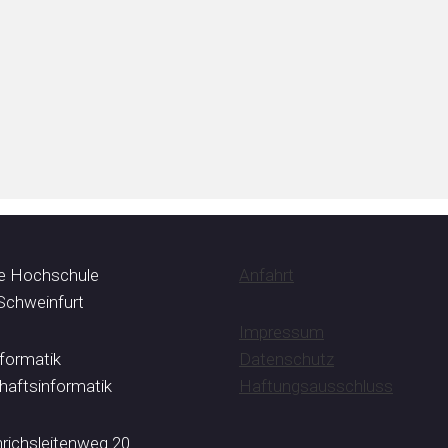
e Hochschule
Anfahrt
Schweinfurt
Impressum
nformatik
Datenschutz
haftsinformatik
Haftungsausschluss
richsleitenweg 20